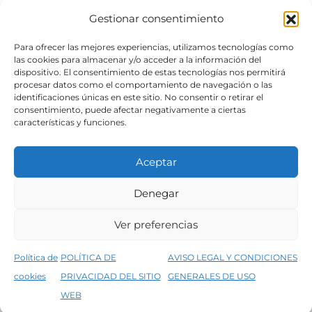
Gestionar consentimiento
SÍGUENOS
Para ofrecer las mejores experiencias, utilizamos tecnologías como
las cookies para almacenar y/o acceder a la información del
dispositivo. El consentimiento de estas tecnologías nos permitirá
procesar datos como el comportamiento de navegación o las
identificaciones únicas en este sitio. No consentir o retirar el
consentimiento, puede afectar negativamente a ciertas
características y funciones.
Aceptar
Denegar
Aviso legal
Condiciones generales de venta
Ver preferencias
Declaración de accesibilidad
Política de cookies
Política de
POLÍTICA DE
AVISO LEGAL Y CONDICIONES
Política de privacidad del sitio web
cookies
PRIVACIDAD DEL SITIO
GENERALES DE USO
↑
5% de descuento en tu primera compra, utiliza el código PRIMERACOMPRA
©2026 Decopintur- todos los derechos
WEB
Descartar