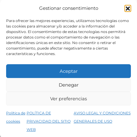
Gestionar consentimiento
SÍGUENOS
Para ofrecer las mejores experiencias, utilizamos tecnologías como
las cookies para almacenar y/o acceder a la información del
dispositivo. El consentimiento de estas tecnologías nos permitirá
procesar datos como el comportamiento de navegación o las
identificaciones únicas en este sitio. No consentir o retirar el
consentimiento, puede afectar negativamente a ciertas
características y funciones.
Aceptar
Denegar
Aviso legal
Condiciones generales de venta
Ver preferencias
Declaración de accesibilidad
Política de cookies
Política de
POLÍTICA DE
AVISO LEGAL Y CONDICIONES
Política de privacidad del sitio web
cookies
PRIVACIDAD DEL SITIO
GENERALES DE USO
↑
5% de descuento en tu primera compra, utiliza el código PRIMERACOMPRA
©2026 Decopintur- todos los derechos
WEB
Descartar