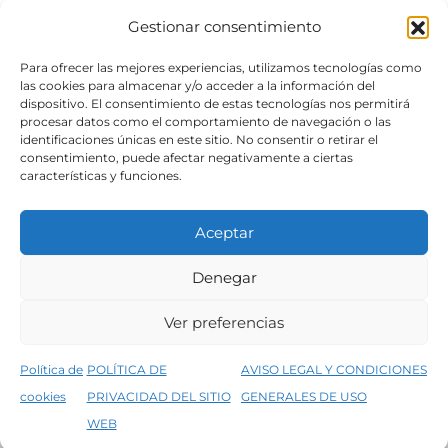
Gestionar consentimiento
SÍGUENOS
Para ofrecer las mejores experiencias, utilizamos tecnologías como
las cookies para almacenar y/o acceder a la información del
dispositivo. El consentimiento de estas tecnologías nos permitirá
procesar datos como el comportamiento de navegación o las
identificaciones únicas en este sitio. No consentir o retirar el
consentimiento, puede afectar negativamente a ciertas
características y funciones.
Aceptar
Denegar
Aviso legal
Condiciones generales de venta
Ver preferencias
Declaración de accesibilidad
Política de cookies
Política de
POLÍTICA DE
AVISO LEGAL Y CONDICIONES
Política de privacidad del sitio web
cookies
PRIVACIDAD DEL SITIO
GENERALES DE USO
↑
5% de descuento en tu primera compra, utiliza el código PRIMERACOMPRA
©2026 Decopintur- todos los derechos
WEB
Descartar