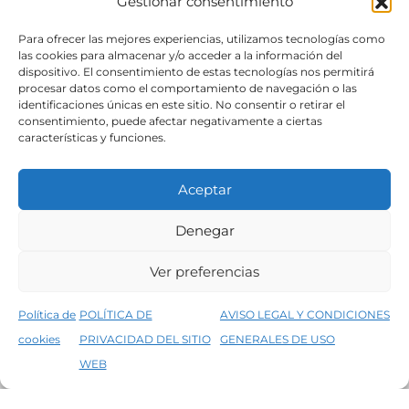
Gestionar consentimiento
SÍGUENOS
Para ofrecer las mejores experiencias, utilizamos tecnologías como
las cookies para almacenar y/o acceder a la información del
dispositivo. El consentimiento de estas tecnologías nos permitirá
procesar datos como el comportamiento de navegación o las
identificaciones únicas en este sitio. No consentir o retirar el
consentimiento, puede afectar negativamente a ciertas
características y funciones.
Aceptar
Denegar
Aviso legal
Condiciones generales de venta
Ver preferencias
Declaración de accesibilidad
Política de cookies
Política de
POLÍTICA DE
AVISO LEGAL Y CONDICIONES
Política de privacidad del sitio web
cookies
PRIVACIDAD DEL SITIO
GENERALES DE USO
↑
5% de descuento en tu primera compra, utiliza el código PRIMERACOMPRA
©2026 Decopintur- todos los derechos
WEB
Descartar