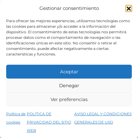
Gestionar consentimiento
SÍGUENOS
Para ofrecer las mejores experiencias, utilizamos tecnologías como
las cookies para almacenar y/o acceder a la información del
dispositivo. El consentimiento de estas tecnologías nos permitirá
procesar datos como el comportamiento de navegación o las
identificaciones únicas en este sitio. No consentir o retirar el
consentimiento, puede afectar negativamente a ciertas
características y funciones.
Aceptar
Denegar
Aviso legal
Condiciones generales de venta
Ver preferencias
Declaración de accesibilidad
Política de cookies
Política de
POLÍTICA DE
AVISO LEGAL Y CONDICIONES
Política de privacidad del sitio web
cookies
PRIVACIDAD DEL SITIO
GENERALES DE USO
↑
5% de descuento en tu primera compra, utiliza el código PRIMERACOMPRA
©2026 Decopintur- todos los derechos
WEB
Descartar