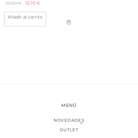
El
El
20,30
€
13,70
€
precio
precio
Añadir al carrito
original
actual
era:
es:
20,30 €.
13,70 €.
MENÚ
NOVEDADES
OUTLET