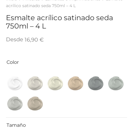
TAR
acrílico satinado seda 750ml – 4 L
ICONAS, ADHESIVOS Y COLAS
ECIALIDADES Y SUELOS
Esmalte acrílico satinado seda
AY, TINTES Y MANUALIDADES
750ml – 4 L
Desde
16,90
€
Color
Tamaño