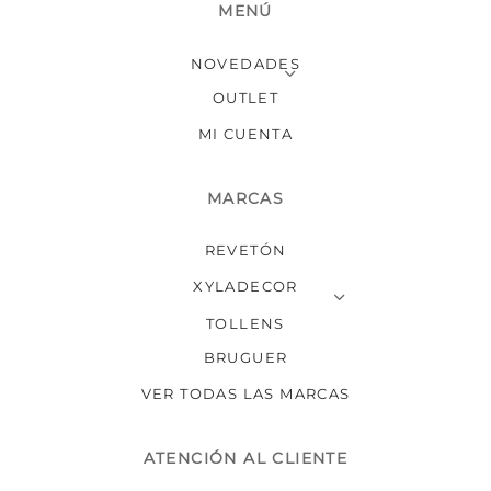
MENÚ
la
la
página
págin
NOVEDADES
de
de
producto
produ
OUTLET
MI CUENTA
MARCAS
REVETÓN
XYLADECOR
TOLLENS
BRUGUER
VER TODAS LAS MARCAS
ATENCIÓN AL CLIENTE