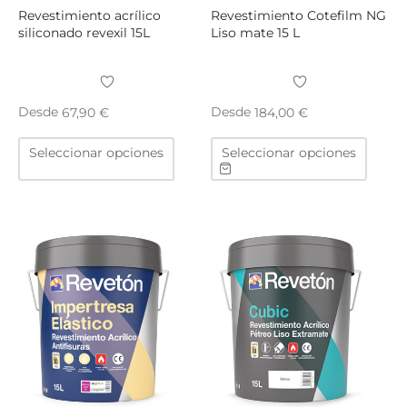
producto
produ
Revestimiento acrílico
Revestimiento Cotefilm NG
siliconado revexil 15L
Liso mate 15 L
Desde
Desde
67,90
€
184,00
€
Este
Este
Seleccionar opciones
Seleccionar opciones
producto
produ
tiene
tiene
múltiples
múltip
variantes.
varian
Las
Las
opciones
opcio
se
se
pueden
puede
elegir
elegir
en
en
la
la
página
págin