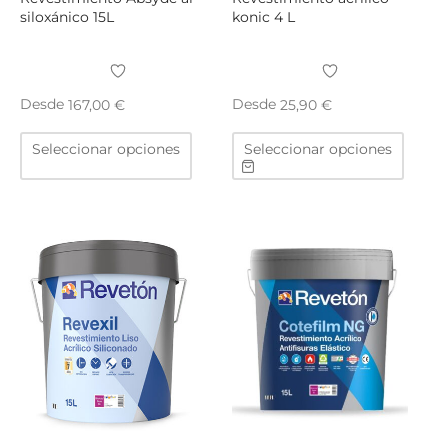
siloxánico 15L
konic 4 L
Desde
Desde
167,00
€
25,90
€
Este
Este
Seleccionar opciones
Seleccionar opciones
producto
produ
tiene
tiene
múltiples
múltip
variantes.
varian
Las
Las
opciones
opcio
se
se
pueden
puede
elegir
elegir
en
en
la
la
página
págin
de
de