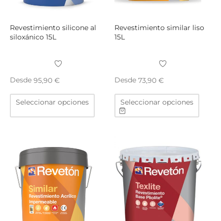
página
págin
de
de
producto
produ
Revestimiento silicone al
Revestimiento similar liso
siloxánico 15L
15L
Desde
Desde
95,90
€
73,90
€
Este
Este
Seleccionar opciones
Seleccionar opciones
producto
produ
tiene
tiene
múltiples
múltip
variantes.
varian
Las
Las
opciones
opcio
se
se
pueden
puede
elegir
elegir
en
en