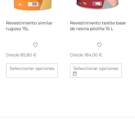
la
la
página
págin
de
de
producto
produ
Revestimiento similar
Revestimiento texlite base
rugoso 15L
de resina pliolite 15 L
Desde
Desde
85,80
€
184,00
€
Este
Este
Seleccionar opciones
Seleccionar opciones
producto
produ
tiene
tiene
múltiples
múltip
variantes.
varian
Las
Las
opciones
opcio
se
se
pueden
puede
elegir
elegir
en
en