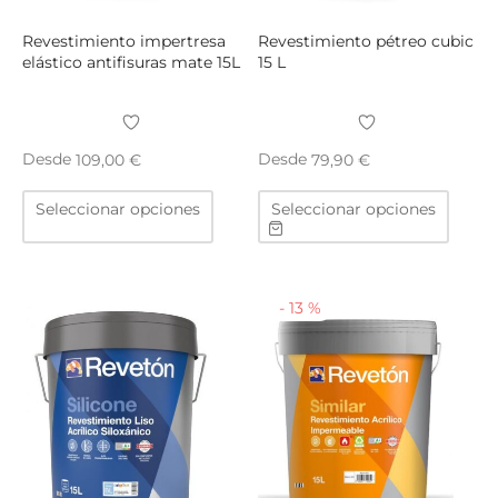
de
de
producto
produ
Revestimiento impertresa
Revestimiento pétreo cubic
elástico antifisuras mate 15L
15 L
Desde
Desde
109,00
€
79,90
€
Este
Este
Seleccionar opciones
Seleccionar opciones
producto
produ
tiene
tiene
múltiples
múltip
variantes.
varian
-
13
%
Las
Las
opciones
opcio
se
se
pueden
puede
elegir
elegir
en
en
la
la