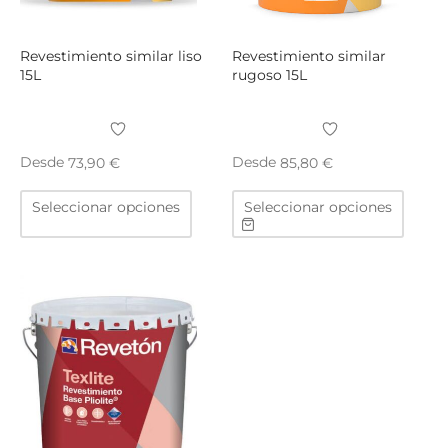
página
págin
de
de
producto
produ
Revestimiento similar liso
Revestimiento similar
15L
rugoso 15L
Desde
Desde
73,90
€
85,80
€
Este
Este
Seleccionar opciones
Seleccionar opciones
producto
produ
tiene
tiene
múltiples
múltip
variantes.
varian
Las
Las
opciones
opcio
se
se
pueden
puede
elegir
elegir
en
en