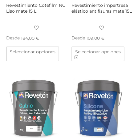
producto
produ
Revestimiento Cotefilm NG
Revestimiento impertresa
Liso mate 15 L
elástico antifisuras mate 15L
Desde
Desde
184,00
€
109,00
€
Este
Este
Seleccionar opciones
Seleccionar opciones
producto
produ
tiene
tiene
múltiples
múltip
variantes.
varian
Las
Las
opciones
opcio
se
se
pueden
puede
elegir
elegir
en
en
la
la
página
págin