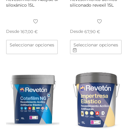
siloxánico 15L
siliconado revexil 15L
Desde
Desde
167,00
€
67,90
€
Este
Este
Seleccionar opciones
Seleccionar opciones
producto
produ
tiene
tiene
múltiples
múltip
variantes.
varian
Las
Las
opciones
opcio
se
se
pueden
puede
elegir
elegir
en
en
la
la
página
págin
de
de