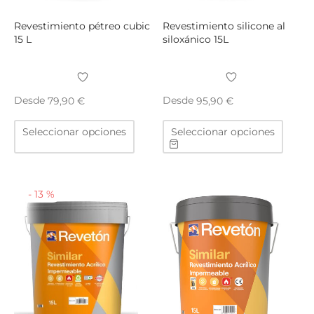
de
de
producto
produ
Revestimiento pétreo cubic
Revestimiento silicone al
15 L
siloxánico 15L
Desde
Desde
79,90
€
95,90
€
Este
Este
Seleccionar opciones
Seleccionar opciones
producto
produ
tiene
tiene
múltiples
múltip
variantes.
varian
-
13
%
Las
Las
opciones
opcio
se
se
pueden
puede
elegir
elegir
en
en
la
la