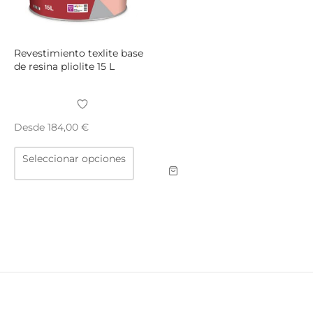
la
la
página
págin
de
de
producto
produ
Revestimiento texlite base
de resina pliolite 15 L
Desde
184,00
€
Este
Seleccionar opciones
producto
tiene
múltiples
variantes.
Las
opciones
se
pueden
elegir
en