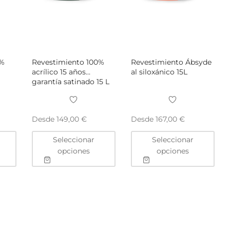
0%
Revestimiento 100%
Revestimiento Ábsyde
acrílico 15 años
al siloxánico 15L
garantía satinado 15 L
Desde
Desde
149,00
€
167,00
€
Este
Este
Este
Seleccionar
Seleccionar
producto
producto
pro
opciones
opciones
tiene
tiene
tien
múltiples
múltiples
múlt
variantes.
variantes.
vari
Las
Las
Las
opciones
opciones
opc
se
se
se
pueden
pueden
pue