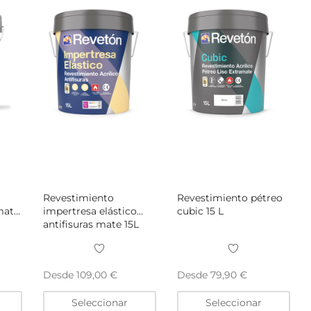
elegir
elegir
eleg
en
en
en
la
la
la
página
página
pág
de
de
de
producto
producto
pro
Revestimiento
Revestimiento pétreo
mate
impertresa elástico
cubic 15 L
antifisuras mate 15L
Desde
Desde
109,00
€
79,90
€
Este
Este
Este
Seleccionar
Seleccionar
producto
producto
pro