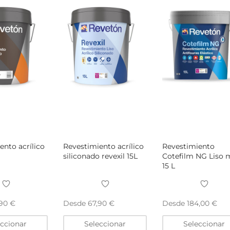
elegir
elegir
en
en
la
la
página
página
de
de
producto
producto
ento acrílico
Revestimiento acrílico
Revestimiento
siliconado revexil 15L
Cotefilm NG Liso 
15 L
Desde
Desde
,90
€
67,90
€
184,00
€
Este
Este
eccionar
Seleccionar
Seleccionar
producto
producto