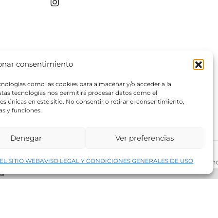
producto
producto
onar consentimiento
ecnologías como las cookies para almacenar y/o acceder a la
estas tecnologías nos permitirá procesar datos como el
 únicas en este sitio. No consentir o retirar el consentimiento,
as y funciones.
Denegar
Ver preferencias
↑
EL SITIO WEB
AVISO LEGAL Y CONDICIONES GENERALES DE USO
rivacidad del sitio web
©2026 Decopintur- todos los derech
ar