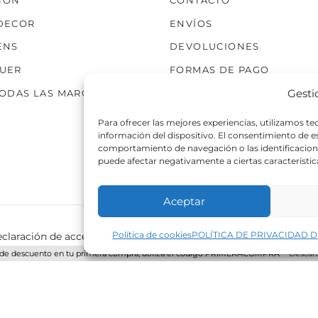
TÓN
CONTACTO
producto
producto
DECOR
ENVÍOS
ENS
DEVOLUCIONES
UER
FORMAS DE PAGO
Gesti
TODAS LAS MARCAS
Para ofrecer las mejores experiencias, utilizamos t
información del dispositivo. El consentimiento de 
comportamiento de navegación o las identificaciones
puede afectar negativamente a ciertas característic
Aceptar
Política de cookies
POLÍTICA DE PRIVACIDAD D
claración de accesibilidad
Política de cookies
Política de p
de descuento en tu primera compra, utiliza el código PRIMERACOMPRA
Descart