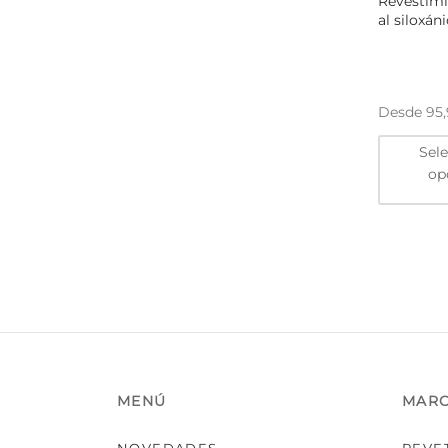
Revestimi
al siloxán
Desde
95
Sel
op
MENÚ
MAR