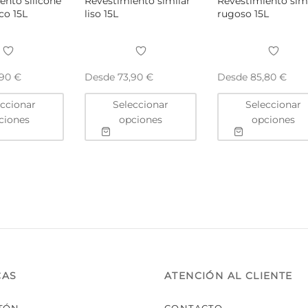
ento silicone
Revestimiento similar
Revestimiento sim
ico 15L
liso 15L
rugoso 15L
Desde
Desde
,90
€
73,90
€
85,80
€
Este
Este
eccionar
Seleccionar
Seleccionar
producto
producto
ciones
opciones
opciones
tiene
tiene
múltiples
múltiples
variantes.
variantes.
Las
Las
opciones
opciones
se
se
pueden
pueden
elegir
elegir
en
en
la
la
CAS
ATENCIÓN AL CLIENTE
página
página
de
de