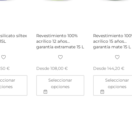
silicato síltex
Revestimiento 100%
Revestimiento 10
15L
acrílico 12 años
acrílico 15 años
garantía extramate 15 L
garantía mate 15 L
Desde
Desde
,50
€
108,00
€
144,20
€
Este
Este
eccionar
Seleccionar
Seleccionar
producto
producto
ciones
opciones
opciones
tiene
tiene
múltiples
múltiples
variantes.
variantes.
Las
Las
opciones
opciones
se
se
pueden
pueden