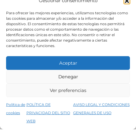
Gestionar consentimiento
SÍGUENOS
Para ofrecer las mejores experiencias, utilizamos tecnologías como
las cookies para almacenar y/o acceder a la información del
dispositivo. El consentimiento de estas tecnologías nos permitirá
procesar datos como el comportamiento de navegación o las
identificaciones únicas en este sitio. No consentir o retirar el
consentimiento, puede afectar negativamente a ciertas
características y funciones.
Aceptar
Denegar
Aviso legal
Condiciones generales de venta
Ver preferencias
Declaración de accesibilidad
Política de cookies
Política de
POLÍTICA DE
AVISO LEGAL Y CONDICIONES
Política de privacidad del sitio web
cookies
PRIVACIDAD DEL SITIO
GENERALES DE USO
↑
5% de descuento en tu primera compra, utiliza el código PRIMERACOMPRA
©2026 Decopintur- todos los derechos
WEB
Descartar