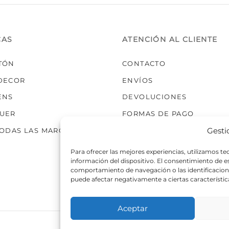
elegir
en
la
CAS
ATENCIÓN AL CLIENTE
página
de
TÓN
CONTACTO
producto
DECOR
ENVÍOS
ENS
DEVOLUCIONES
UER
FORMAS DE PAGO
Gesti
TODAS LAS MARCAS
Para ofrecer las mejores experiencias, utilizamos t
información del dispositivo. El consentimiento de 
comportamiento de navegación o las identificaciones
puede afectar negativamente a ciertas característic
Aceptar