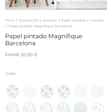
TAR
ICONAS, ADHESIVOS Y COLAS
ECIALIDADES Y SUELOS
AY, TINTES Y MANUALIDADES
Inicio
Decoración y piscinas
Papel pintado y murales
/
/
Papel pintado Magnifique Barcelona
/
Papel pintado Magnifique
Barcelona
Desde
26,90
€
Color