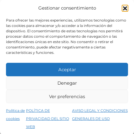
Gestionar consentimiento
SÍGUENOS
Para ofrecer las mejores experiencias, utilizamos tecnologías como
las cookies para almacenar y/o acceder a la información del
dispositivo. El consentimiento de estas tecnologías nos permitirá
procesar datos como el comportamiento de navegación o las
identificaciones únicas en este sitio. No consentir o retirar el
consentimiento, puede afectar negativamente a ciertas
características y funciones.
Aceptar
Denegar
Aviso legal
Condiciones generales de venta
Ver preferencias
Declaración de accesibilidad
Política de cookies
Política de
POLÍTICA DE
AVISO LEGAL Y CONDICIONES
Política de privacidad del sitio web
cookies
PRIVACIDAD DEL SITIO
GENERALES DE USO
↑
5% de descuento en tu primera compra, utiliza el código PRIMERACOMPRA
©2026 Decopintur- todos los derechos
WEB
Descartar