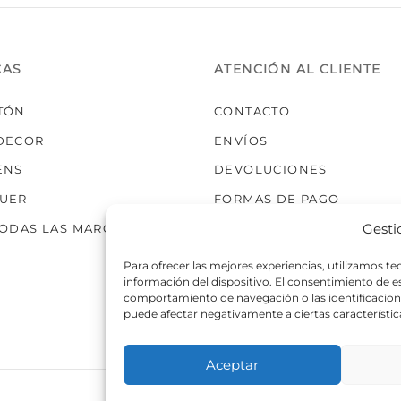
elegir
en
la
CAS
ATENCIÓN AL CLIENTE
página
de
TÓN
CONTACTO
producto
DECOR
ENVÍOS
ENS
DEVOLUCIONES
UER
FORMAS DE PAGO
Gesti
TODAS LAS MARCAS
Para ofrecer las mejores experiencias, utilizamos t
información del dispositivo. El consentimiento de 
comportamiento de navegación o las identificaciones
puede afectar negativamente a ciertas característic
Aceptar