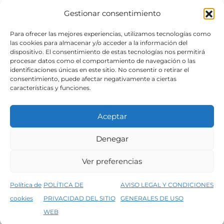
Gestionar consentimiento
SÍGUENOS
Para ofrecer las mejores experiencias, utilizamos tecnologías como
las cookies para almacenar y/o acceder a la información del
dispositivo. El consentimiento de estas tecnologías nos permitirá
procesar datos como el comportamiento de navegación o las
identificaciones únicas en este sitio. No consentir o retirar el
consentimiento, puede afectar negativamente a ciertas
características y funciones.
Aceptar
Denegar
Aviso legal
Condiciones generales de venta
Ver preferencias
Declaración de accesibilidad
Política de cookies
Política de
POLÍTICA DE
AVISO LEGAL Y CONDICIONES
Política de privacidad del sitio web
cookies
PRIVACIDAD DEL SITIO
GENERALES DE USO
↑
5% de descuento en tu primera compra, utiliza el código PRIMERACOMPRA
©2026 Decopintur- todos los derechos
WEB
Descartar