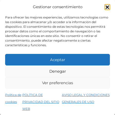
Gestionar consentimiento
SÍGUENOS
Para ofrecer las mejores experiencias, utilizamos tecnologías como
las cookies para almacenar y/o acceder a la información del
dispositivo. El consentimiento de estas tecnologías nos permitirá
procesar datos como el comportamiento de navegación o las
identificaciones únicas en este sitio. No consentir o retirar el
consentimiento, puede afectar negativamente a ciertas
características y funciones.
Aceptar
Denegar
Aviso legal
Condiciones generales de venta
Ver preferencias
Declaración de accesibilidad
Política de cookies
Política de
POLÍTICA DE
AVISO LEGAL Y CONDICIONES
Política de privacidad del sitio web
cookies
PRIVACIDAD DEL SITIO
GENERALES DE USO
↑
5% de descuento en tu primera compra, utiliza el código PRIMERACOMPRA
©2026 Decopintur- todos los derechos
WEB
Descartar