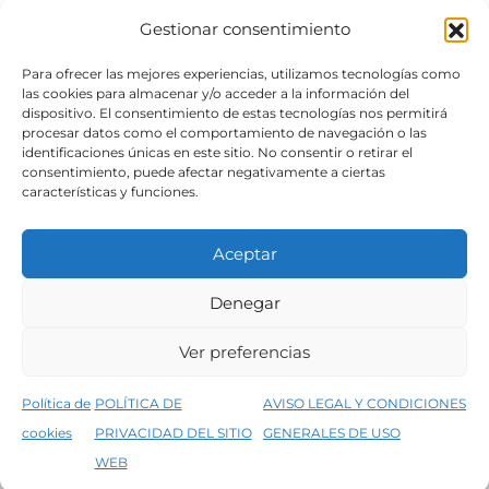
Gestionar consentimiento
SÍGUENOS
Para ofrecer las mejores experiencias, utilizamos tecnologías como
las cookies para almacenar y/o acceder a la información del
dispositivo. El consentimiento de estas tecnologías nos permitirá
procesar datos como el comportamiento de navegación o las
identificaciones únicas en este sitio. No consentir o retirar el
consentimiento, puede afectar negativamente a ciertas
características y funciones.
Aceptar
Denegar
Aviso legal
Condiciones generales de venta
Ver preferencias
Declaración de accesibilidad
Política de cookies
Política de
POLÍTICA DE
AVISO LEGAL Y CONDICIONES
Política de privacidad del sitio web
cookies
PRIVACIDAD DEL SITIO
GENERALES DE USO
↑
5% de descuento en tu primera compra, utiliza el código PRIMERACOMPRA
©2026 Decopintur- todos los derechos
WEB
Descartar