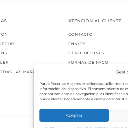
elegir
en
la
CAS
ATENCIÓN AL CLIENTE
página
de
TÓN
CONTACTO
producto
DECOR
ENVÍOS
ENS
DEVOLUCIONES
UER
FORMAS DE PAGO
Gesti
TODAS LAS MARCAS
Para ofrecer las mejores experiencias, utilizamos t
información del dispositivo. El consentimiento de 
comportamiento de navegación o las identificaciones
puede afectar negativamente a ciertas característic
Aceptar