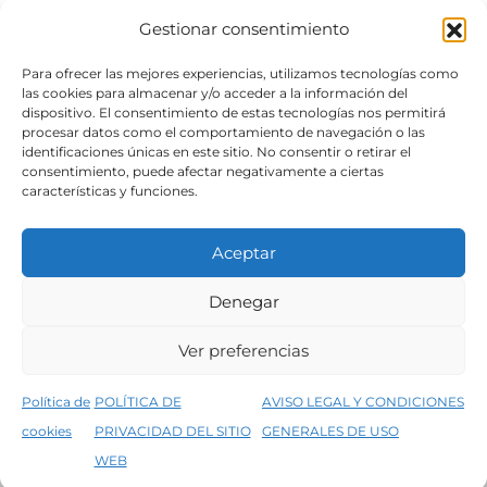
Gestionar consentimiento
SÍGUENOS
Para ofrecer las mejores experiencias, utilizamos tecnologías como
las cookies para almacenar y/o acceder a la información del
dispositivo. El consentimiento de estas tecnologías nos permitirá
procesar datos como el comportamiento de navegación o las
identificaciones únicas en este sitio. No consentir o retirar el
consentimiento, puede afectar negativamente a ciertas
características y funciones.
Aceptar
Denegar
Aviso legal
Condiciones generales de venta
Ver preferencias
Declaración de accesibilidad
Política de cookies
Política de
POLÍTICA DE
AVISO LEGAL Y CONDICIONES
Política de privacidad del sitio web
cookies
PRIVACIDAD DEL SITIO
GENERALES DE USO
↑
5% de descuento en tu primera compra, utiliza el código PRIMERACOMPRA
©2026 Decopintur- todos los derechos
WEB
Descartar