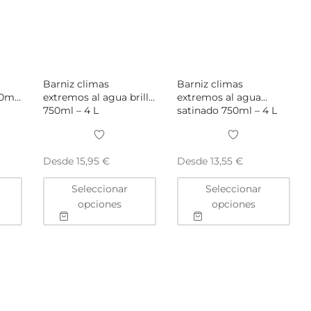
Barniz climas
Barniz climas
50ml
extremos al agua brillo
extremos al agua
750ml – 4 L
satinado 750ml – 4 L
Desde
Desde
15,95
€
13,55
€
Este
Este
Este
Seleccionar
Seleccionar
producto
producto
pro
opciones
opciones
tiene
tiene
tien
múltiples
múltiples
múlt
variantes.
variantes.
vari
Las
Las
Las
opciones
opciones
opc
se
se
se
pueden
pueden
pue