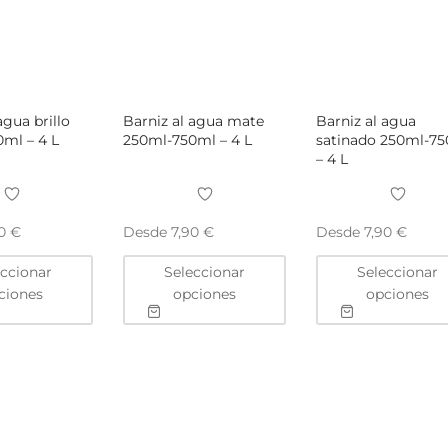
agua brillo
Barniz al agua mate
Barniz al agua
ml – 4 L
250ml-750ml – 4 L
satinado 250ml-7
– 4 L
Desde
Desde
90
€
7,90
€
7,90
€
Este
Este
eccionar
Seleccionar
Seleccionar
producto
producto
ciones
opciones
opciones
tiene
tiene
múltiples
múltiples
variantes.
variantes.
Las
Las
opciones
opciones
se
se
pueden
pueden