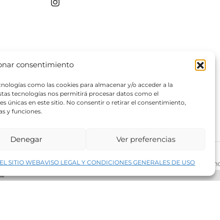
producto
producto
onar consentimiento
ecnologías como las cookies para almacenar y/o acceder a la
estas tecnologías nos permitirá procesar datos como el
 únicas en este sitio. No consentir o retirar el consentimiento,
as y funciones.
Denegar
Ver preferencias
↑
EL SITIO WEB
AVISO LEGAL Y CONDICIONES GENERALES DE USO
rivacidad del sitio web
©2026 Decopintur- todos los derech
ar