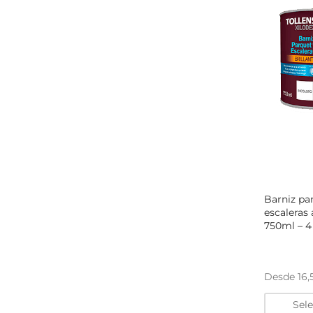
Barniz pa
escaleras 
750ml – 4
Desde
16
Sel