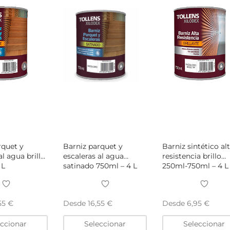
elegir
elegir
en
en
la
la
página
página
de
de
producto
producto
rquet y
Barniz parquet y
Barniz sintético al
al agua brillo
escaleras al agua
resistencia brillo
 L
satinado 750ml – 4 L
250ml-750ml – 4 L
Desde
Desde
,55
€
16,55
€
6,95
€
Este
Este
eccionar
Seleccionar
Seleccionar
producto
producto