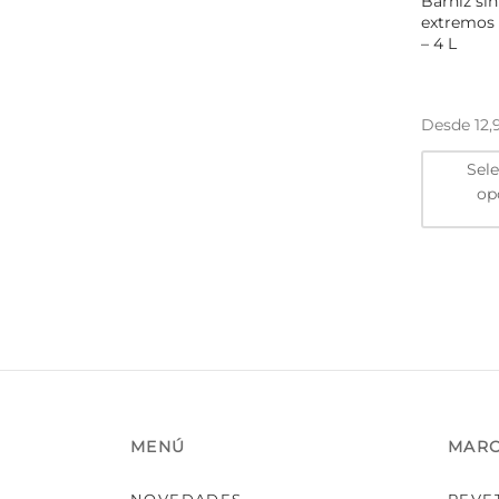
Barniz sin
extremos bril
– 4 L
Desde
12
Sel
op
MENÚ
MAR