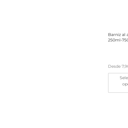
Barniz al 
250ml-750
Desde
7,
Sel
op