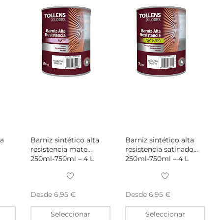
elegir
elegir
eleg
en
en
en
la
la
la
página
página
pág
de
de
de
producto
producto
pro
ta
Barniz sintético alta
Barniz sintético alta
resistencia mate
resistencia satinado
250ml-750ml – 4 L
250ml-750ml – 4 L
Desde
Desde
6,95
€
6,95
€
Este
Este
Este
Seleccionar
Seleccionar
producto
producto
pro