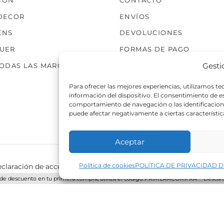
TÓN
CONTACTO
producto
producto
DECOR
ENVÍOS
ENS
DEVOLUCIONES
UER
FORMAS DE PAGO
Gesti
TODAS LAS MARCAS
Para ofrecer las mejores experiencias, utilizamos t
información del dispositivo. El consentimiento de 
comportamiento de navegación o las identificaciones
puede afectar negativamente a ciertas característic
Aceptar
Política de cookies
POLÍTICA DE PRIVACIDAD D
claración de accesibilidad
Política de cookies
Política de p
de descuento en tu primera compra, utiliza el código PRIMERACOMPRA
Descart