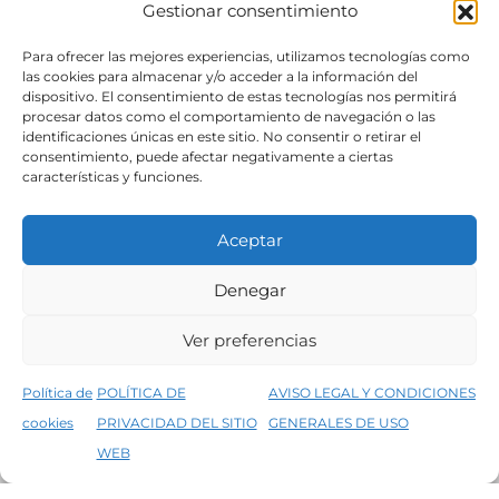
Gestionar consentimiento
SÍGUENOS
Para ofrecer las mejores experiencias, utilizamos tecnologías como
las cookies para almacenar y/o acceder a la información del
dispositivo. El consentimiento de estas tecnologías nos permitirá
procesar datos como el comportamiento de navegación o las
identificaciones únicas en este sitio. No consentir o retirar el
consentimiento, puede afectar negativamente a ciertas
características y funciones.
Aceptar
Denegar
Aviso legal
Condiciones generales de venta
Ver preferencias
Declaración de accesibilidad
Política de cookies
Política de
POLÍTICA DE
AVISO LEGAL Y CONDICIONES
Política de privacidad del sitio web
cookies
PRIVACIDAD DEL SITIO
GENERALES DE USO
↑
5% de descuento en tu primera compra, utiliza el código PRIMERACOMPRA
©2026 Decopintur- todos los derechos
WEB
Descartar