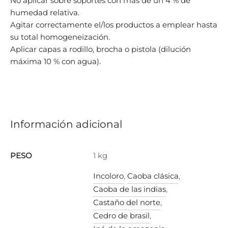
No aplicar sobre soportes con más de un 4 % de
humedad relativa.
Agitar correctamente el/los productos a emplear hasta
su total homogeneización.
Aplicar capas a rodillo, brocha o pistola (dilución
máxima 10 % con agua).
Información adicional
PESO
1 kg
Incoloro
,
Caoba clásica
,
Caoba de las indias
,
Castaño del norte
,
Cedro de brasil
,