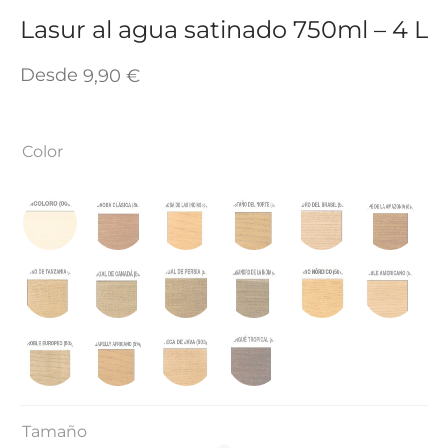
TAR
Lasur al agua satinado 750ml – 4 L
ICONAS, ADHESIVOS Y COLAS
ECIALIDADES Y SUELOS
Desde
9,90
€
AY, TINTES Y MANUALIDADES
Color
Tamaño