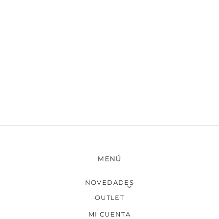
la
página
de
producto
MENÚ
NOVEDADES
OUTLET
MI CUENTA