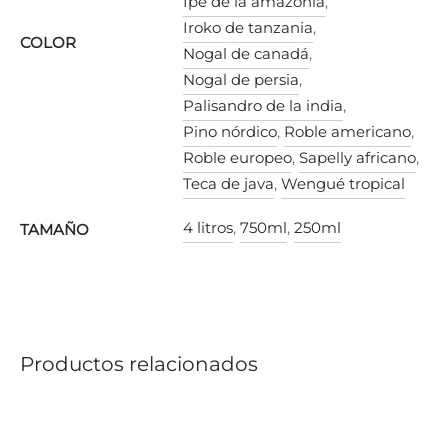
Ipé de la amazonia
,
Iroko de tanzania
,
COLOR
Nogal de canadá
,
Nogal de persia
,
Palisandro de la india
,
Pino nórdico
,
Roble americano
,
Roble europeo
,
Sapelly africano
,
Teca de java
,
Wengué tropical
4 litros
,
750ml
,
250ml
TAMAÑO
Productos relacionados