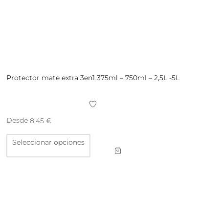
Protector mate extra 3en1 375ml – 750ml – 2,5L -5L
Desde
8,45
€
Este
Seleccionar opciones
producto
tiene
múltiples
variantes.
Las
opciones
se
pueden
elegir
en