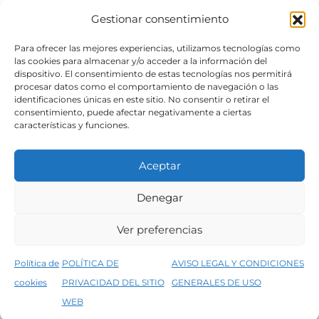
Gestionar consentimiento
SÍGUENOS
Para ofrecer las mejores experiencias, utilizamos tecnologías como
las cookies para almacenar y/o acceder a la información del
dispositivo. El consentimiento de estas tecnologías nos permitirá
procesar datos como el comportamiento de navegación o las
identificaciones únicas en este sitio. No consentir o retirar el
consentimiento, puede afectar negativamente a ciertas
características y funciones.
Aceptar
Denegar
Aviso legal
Condiciones generales de venta
Ver preferencias
Declaración de accesibilidad
Política de cookies
Política de
POLÍTICA DE
AVISO LEGAL Y CONDICIONES
Política de privacidad del sitio web
cookies
PRIVACIDAD DEL SITIO
GENERALES DE USO
↑
5% de descuento en tu primera compra, utiliza el código PRIMERACOMPRA
©2026 Decopintur- todos los derechos
WEB
Descartar