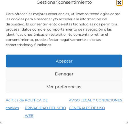
Gestionar consentimiento
SÍGUENOS
Para ofrecer las mejores experiencias, utilizamos tecnologías como
las cookies para almacenar y/o acceder a la información del
dispositivo. El consentimiento de estas tecnologías nos permitirá
procesar datos como el comportamiento de navegación o las
identificaciones únicas en este sitio. No consentir o retirar el
consentimiento, puede afectar negativamente a ciertas
características y funciones.
Aceptar
Denegar
Aviso legal
Condiciones generales de venta
Ver preferencias
Declaración de accesibilidad
Política de cookies
Política de
POLÍTICA DE
AVISO LEGAL Y CONDICIONES
Política de privacidad del sitio web
cookies
PRIVACIDAD DEL SITIO
GENERALES DE USO
↑
5% de descuento en tu primera compra, utiliza el código PRIMERACOMPRA
©2026 Decopintur- todos los derechos
WEB
Descartar