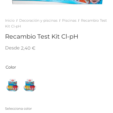
TAR
ICONAS, ADHESIVOS Y COLAS
ECIALIDADES Y SUELOS
AY, TINTES Y MANUALIDADES
Inicio
Decoración y piscinas
Piscinas
Recambio Test
/
/
/
Kit Cl-pH
Recambio Test Kit Cl-pH
Desde
2,40
€
Color
Selecciona color