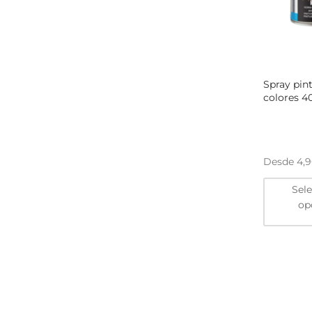
Spray pint
colores 4
Desde
4,
Sel
op