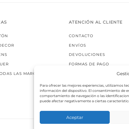
elegir
en
la
CAS
ATENCIÓN AL CLIENTE
página
de
TÓN
CONTACTO
producto
DECOR
ENVÍOS
ENS
DEVOLUCIONES
UER
FORMAS DE PAGO
Gesti
TODAS LAS MARCAS
Para ofrecer las mejores experiencias, utilizamos t
información del dispositivo. El consentimiento de 
comportamiento de navegación o las identificaciones
puede afectar negativamente a ciertas característic
Aceptar