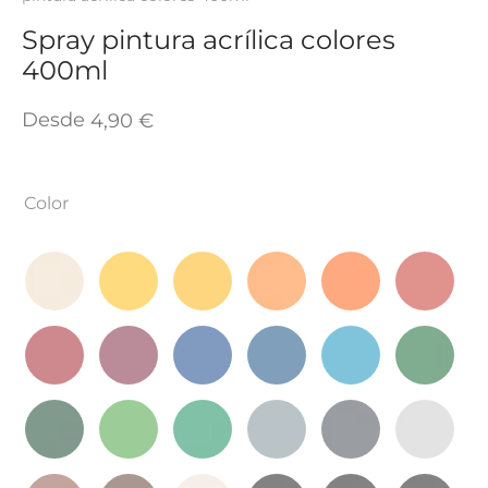
TAR
ICONAS, ADHESIVOS Y COLAS
ECIALIDADES Y SUELOS
Spray pintura acrílica colores
400ml
AY, TINTES Y MANUALIDADES
Desde
4,90
€
Color