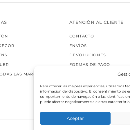
elegir
en
la
CAS
ATENCIÓN AL CLIENTE
página
de
TÓN
CONTACTO
producto
DECOR
ENVÍOS
ENS
DEVOLUCIONES
UER
FORMAS DE PAGO
Gesti
TODAS LAS MARCAS
Para ofrecer las mejores experiencias, utilizamos t
información del dispositivo. El consentimiento de 
comportamiento de navegación o las identificaciones
puede afectar negativamente a ciertas característic
Aceptar