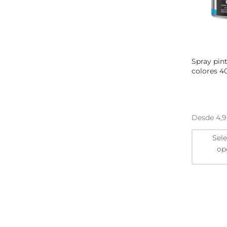
Spray pint
colores 4
Desde
4,
Sel
op