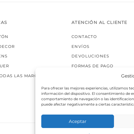
elegir
en
la
CAS
ATENCIÓN AL CLIENTE
página
de
TÓN
CONTACTO
producto
DECOR
ENVÍOS
ENS
DEVOLUCIONES
UER
FORMAS DE PAGO
Gesti
TODAS LAS MARCAS
Para ofrecer las mejores experiencias, utilizamos t
información del dispositivo. El consentimiento de 
comportamiento de navegación o las identificaciones
puede afectar negativamente a ciertas característic
Aceptar