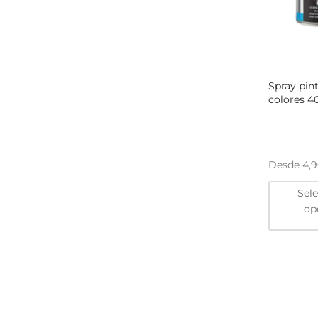
Spray pint
colores 4
Desde
4,
Sel
op