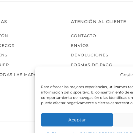
elegir
en
la
CAS
ATENCIÓN AL CLIENTE
página
de
TÓN
CONTACTO
producto
DECOR
ENVÍOS
ENS
DEVOLUCIONES
UER
FORMAS DE PAGO
Gesti
TODAS LAS MARCAS
Para ofrecer las mejores experiencias, utilizamos t
información del dispositivo. El consentimiento de 
comportamiento de navegación o las identificaciones
puede afectar negativamente a ciertas característic
Aceptar