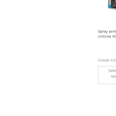
Spray pint
colores 4
Desde
4,
Sel
op