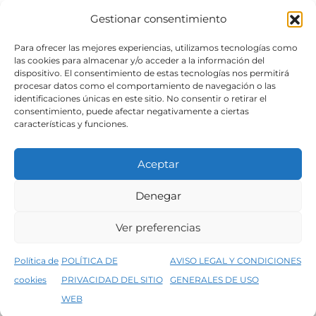
Gestionar consentimiento
SÍGUENOS
Para ofrecer las mejores experiencias, utilizamos tecnologías como
las cookies para almacenar y/o acceder a la información del
dispositivo. El consentimiento de estas tecnologías nos permitirá
procesar datos como el comportamiento de navegación o las
identificaciones únicas en este sitio. No consentir o retirar el
consentimiento, puede afectar negativamente a ciertas
características y funciones.
Aceptar
Denegar
Aviso legal
Condiciones generales de venta
Ver preferencias
Declaración de accesibilidad
Política de cookies
Política de
POLÍTICA DE
AVISO LEGAL Y CONDICIONES
Política de privacidad del sitio web
cookies
PRIVACIDAD DEL SITIO
GENERALES DE USO
↑
5% de descuento en tu primera compra, utiliza el código PRIMERACOMPRA
©2026 Decopintur- todos los derechos
WEB
Descartar