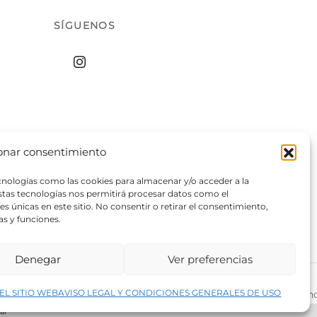
SÍGUENOS
onar consentimiento
ecnologías como las cookies para almacenar y/o acceder a la
estas tecnologías nos permitirá procesar datos como el
 únicas en este sitio. No consentir o retirar el consentimiento,
as y funciones.
Denegar
Ver preferencias
↑
EL SITIO WEB
AVISO LEGAL Y CONDICIONES GENERALES DE USO
rivacidad del sitio web
©2026 Decopintur- todos los derech
ar