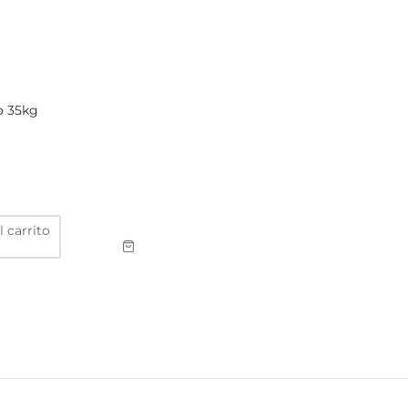
o 35kg
l carrito