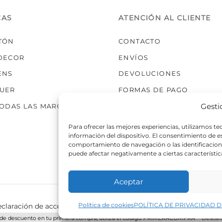
CAS
ATENCIÓN AL CLIENTE
TÓN
CONTACTO
DECOR
ENVÍOS
ENS
DEVOLUCIONES
UER
FORMAS DE PAGO
Gesti
TODAS LAS MARCAS
Para ofrecer las mejores experiencias, utilizamos t
información del dispositivo. El consentimiento de 
comportamiento de navegación o las identificaciones
puede afectar negativamente a ciertas característic
Aceptar
Política de cookies
POLÍTICA DE PRIVACIDAD D
claración de accesibilidad
Política de cookies
Política de p
de descuento en tu primera compra, utiliza el código PRIMERACOMPRA
Descart