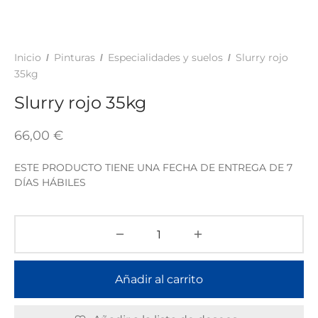
TAR
ICONAS, ADHESIVOS Y COLAS
ECIALIDADES Y SUELOS
AY, TINTES Y MANUALIDADES
Inicio
Pinturas
Especialidades y suelos
Slurry rojo
/
/
/
35kg
Slurry rojo 35kg
66,00
€
ESTE PRODUCTO TIENE UNA FECHA DE ENTREGA DE 7
DÍAS HÁBILES
Añadir al carrito