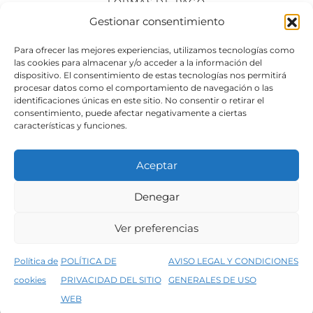
FORMAS DE PAGO
Gestionar consentimiento
SÍGUENOS
Para ofrecer las mejores experiencias, utilizamos tecnologías como
las cookies para almacenar y/o acceder a la información del
dispositivo. El consentimiento de estas tecnologías nos permitirá
procesar datos como el comportamiento de navegación o las
identificaciones únicas en este sitio. No consentir o retirar el
consentimiento, puede afectar negativamente a ciertas
características y funciones.
Aceptar
Denegar
Aviso legal
Condiciones generales de venta
Ver preferencias
Declaración de accesibilidad
Política de cookies
Política de
POLÍTICA DE
AVISO LEGAL Y CONDICIONES
Política de privacidad del sitio web
cookies
PRIVACIDAD DEL SITIO
GENERALES DE USO
↑
5% de descuento en tu primera compra, utiliza el código PRIMERACOMPRA
©2026 Decopintur- todos los derechos
WEB
Descartar