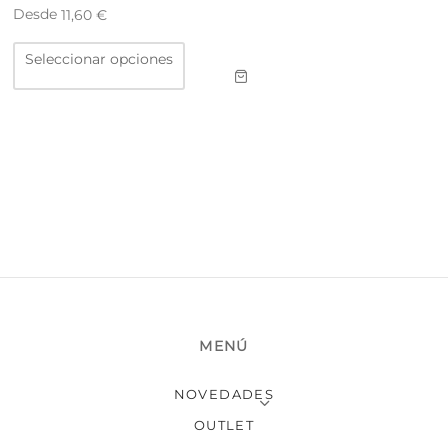
Desde
11,60
€
Este
Seleccionar opciones
producto
tiene
múltiples
variantes.
Las
opciones
se
pueden
elegir
en
la
página
de
producto
MENÚ
NOVEDADES
OUTLET