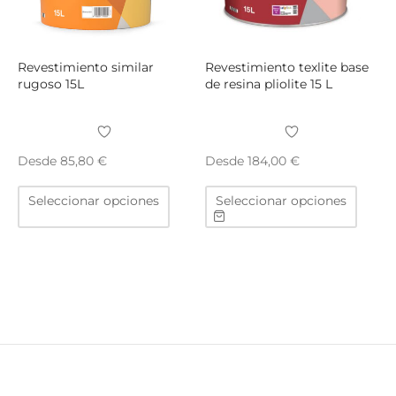
la
la
página
págin
de
de
producto
produ
Revestimiento similar
Revestimiento texlite base
rugoso 15L
de resina pliolite 15 L
Desde
Desde
85,80
€
184,00
€
Este
Este
Seleccionar opciones
Seleccionar opciones
producto
produ
tiene
tiene
múltiples
múltip
variantes.
varian
Las
Las
opciones
opcio
se
se
pueden
puede
elegir
elegir
en
en