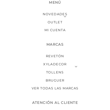
MENÚ
la
la
página
págin
NOVEDADES
de
de
producto
produ
OUTLET
MI CUENTA
MARCAS
REVETÓN
XYLADECOR
TOLLENS
BRUGUER
VER TODAS LAS MARCAS
ATENCIÓN AL CLIENTE