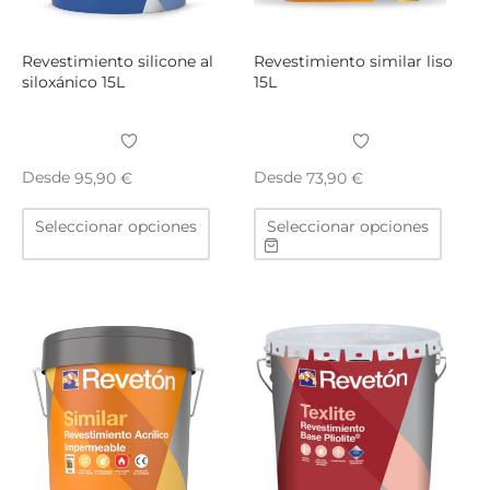
página
págin
de
de
producto
produ
Revestimiento silicone al
Revestimiento similar liso
siloxánico 15L
15L
Desde
Desde
95,90
€
73,90
€
Este
Este
Seleccionar opciones
Seleccionar opciones
producto
produ
tiene
tiene
múltiples
múltip
variantes.
varian
Las
Las
opciones
opcio
se
se
pueden
puede
elegir
elegir
en
en