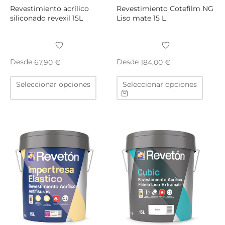
producto
produ
Revestimiento acrílico
Revestimiento Cotefilm NG
siliconado revexil 15L
Liso mate 15 L
Desde
Desde
67,90
€
184,00
€
Este
Este
Seleccionar opciones
Seleccionar opciones
producto
produ
tiene
tiene
múltiples
múltip
variantes.
varian
Las
Las
opciones
opcio
se
se
pueden
puede
elegir
elegir
en
en
la
la
página
págin