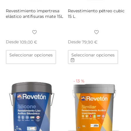
de
de
producto
produ
Revestimiento impertresa
Revestimiento pétreo cubic
elástico antifisuras mate 15L
15 L
Desde
Desde
109,00
€
79,90
€
Este
Este
Seleccionar opciones
Seleccionar opciones
producto
produ
tiene
tiene
múltiples
múltip
variantes.
varian
-
13
%
Las
Las
opciones
opcio
se
se
pueden
puede
elegir
elegir
en
en
la
la