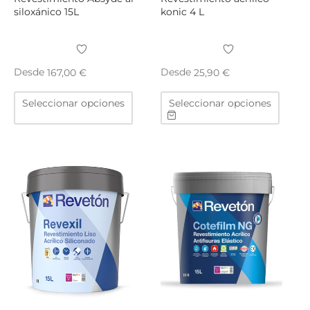
siloxánico 15L
konic 4 L
Desde
Desde
167,00
€
25,90
€
Este
Este
Seleccionar opciones
Seleccionar opciones
producto
produ
tiene
tiene
múltiples
múltip
variantes.
varian
Las
Las
opciones
opcio
se
se
pueden
puede
elegir
elegir
en
en
la
la
página
págin
de
de