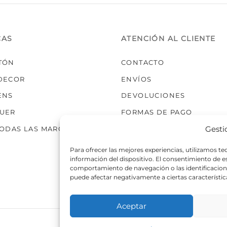
elegir
elegir
en
en
la
la
CAS
ATENCIÓN AL CLIENTE
página
página
de
de
TÓN
CONTACTO
producto
producto
DECOR
ENVÍOS
ENS
DEVOLUCIONES
UER
FORMAS DE PAGO
Gesti
TODAS LAS MARCAS
Para ofrecer las mejores experiencias, utilizamos t
información del dispositivo. El consentimiento de 
comportamiento de navegación o las identificaciones
puede afectar negativamente a ciertas característic
Aceptar