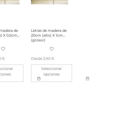
 madera de
Letras de madera de
o) X 0,5cm
20cm (alto) X 1cm
(grosor)
Desde
60
€
3,90
€
Este
Este
eccionar
Seleccionar
producto
producto
ciones
opciones
tiene
tiene
múltiples
múltiples
variantes.
variantes.
Las
Las
opciones
opciones
se
se
pueden
pueden