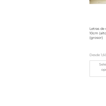
Letras de
10cm (alt
(grosor)
Desde
1,
Sel
op