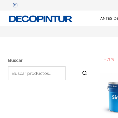
ANTES D
-
71
%
Buscar