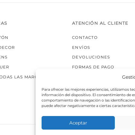
elegir
elegir
en
en
la
la
CAS
ATENCIÓN AL CLIENTE
página
página
de
de
TÓN
CONTACTO
producto
producto
DECOR
ENVÍOS
ENS
DEVOLUCIONES
UER
FORMAS DE PAGO
Gesti
TODAS LAS MARCAS
Para ofrecer las mejores experiencias, utilizamos t
información del dispositivo. El consentimiento de 
comportamiento de navegación o las identificaciones
puede afectar negativamente a ciertas característic
Aceptar