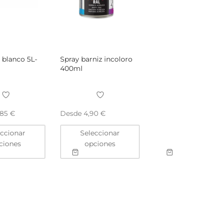
 blanco 5L-
Spray barniz incoloro
400ml
Desde
,85
€
4,90
€
Este
Este
eccionar
Seleccionar
producto
producto
ciones
opciones
tiene
tiene
múltiples
múltiples
variantes.
variantes.
Las
Las
opciones
opciones
se
se
pueden
pueden