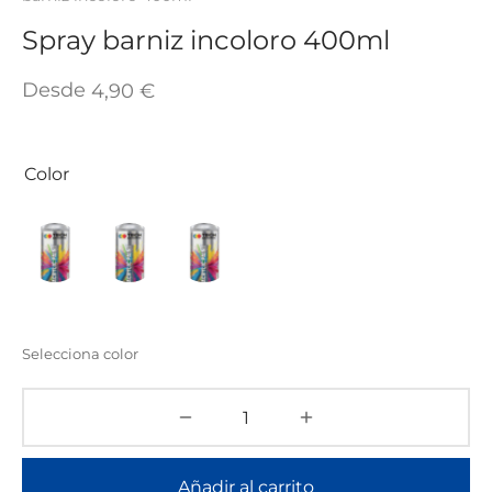
TAR
ICONAS, ADHESIVOS Y COLAS
ECIALIDADES Y SUELOS
Spray barniz incoloro 400ml
AY, TINTES Y MANUALIDADES
Desde
4,90
€
Color
Selecciona color
Añadir al carrito