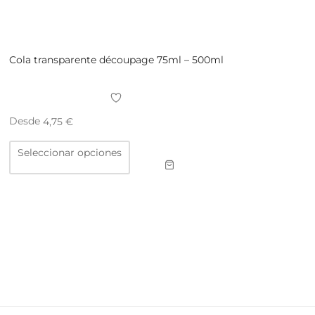
Cola transparente découpage 75ml – 500ml
Desde
4,75
€
Este
Seleccionar opciones
producto
tiene
múltiples
variantes.
Las
opciones
se
pueden
elegir
en
la
página
de
producto