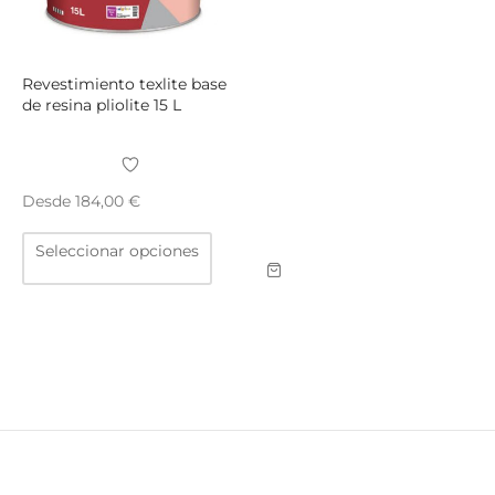
la
la
página
págin
de
de
producto
produ
Revestimiento texlite base
de resina pliolite 15 L
Desde
184,00
€
Este
Seleccionar opciones
producto
tiene
múltiples
variantes.
Las
opciones
se
pueden
elegir
en