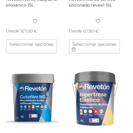
siloxánico 15L
siliconado revexil 15L
Desde
Desde
167,00
€
67,90
€
Este
Este
Seleccionar opciones
Seleccionar opciones
producto
produ
tiene
tiene
múltiples
múltip
variantes.
varian
Las
Las
opciones
opcio
se
se
pueden
puede
elegir
elegir
en
en
la
la
página
págin
de
de