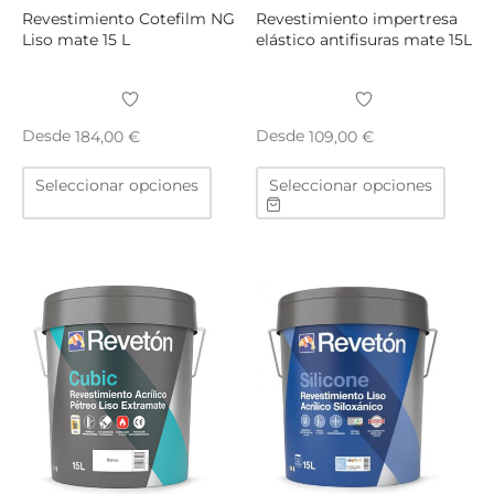
producto
produ
Revestimiento Cotefilm NG
Revestimiento impertresa
Liso mate 15 L
elástico antifisuras mate 15L
Desde
Desde
184,00
€
109,00
€
Este
Este
Seleccionar opciones
Seleccionar opciones
producto
produ
tiene
tiene
múltiples
múltip
variantes.
varian
Las
Las
opciones
opcio
se
se
pueden
puede
elegir
elegir
en
en
la
la
página
págin