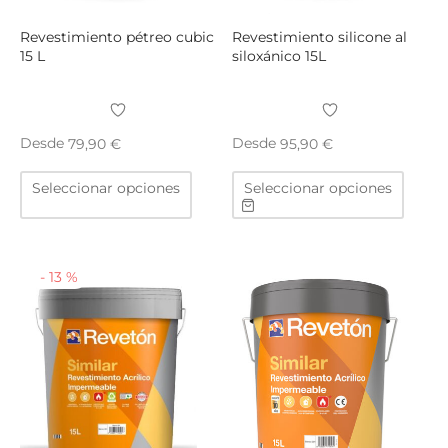
de
de
producto
produ
Revestimiento pétreo cubic
Revestimiento silicone al
15 L
siloxánico 15L
Desde
Desde
79,90
€
95,90
€
Este
Este
Seleccionar opciones
Seleccionar opciones
producto
produ
tiene
tiene
múltiples
múltip
variantes.
varian
-
13
%
Las
Las
opciones
opcio
se
se
pueden
puede
elegir
elegir
en
en
la
la