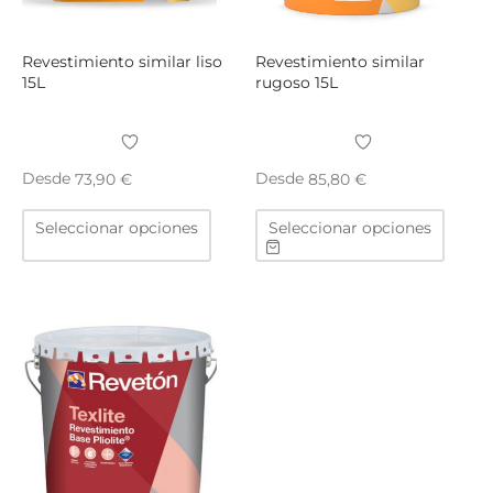
página
págin
de
de
producto
produ
Revestimiento similar liso
Revestimiento similar
15L
rugoso 15L
Desde
Desde
73,90
€
85,80
€
Este
Este
Seleccionar opciones
Seleccionar opciones
producto
produ
tiene
tiene
múltiples
múltip
variantes.
varian
Las
Las
opciones
opcio
se
se
pueden
puede
elegir
elegir
en
en