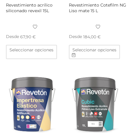
producto
produ
Revestimiento acrílico
Revestimiento Cotefilm NG
siliconado revexil 15L
Liso mate 15 L
Desde
Desde
67,90
€
184,00
€
Este
Este
Seleccionar opciones
Seleccionar opciones
producto
produ
tiene
tiene
múltiples
múltip
variantes.
varian
Las
Las
opciones
opcio
se
se
pueden
puede
elegir
elegir
en
en
la
la
página
págin