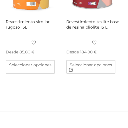
la
la
página
págin
de
de
producto
produ
Revestimiento similar
Revestimiento texlite base
rugoso 15L
de resina pliolite 15 L
Desde
Desde
85,80
€
184,00
€
Este
Este
Seleccionar opciones
Seleccionar opciones
producto
produ
tiene
tiene
múltiples
múltip
variantes.
varian
Las
Las
opciones
opcio
se
se
pueden
puede
elegir
elegir
en
en