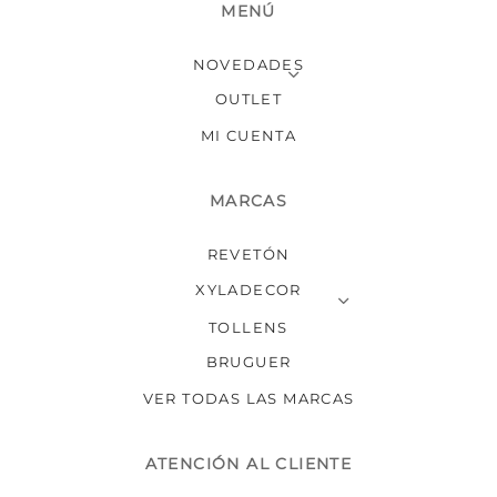
MENÚ
la
la
página
págin
NOVEDADES
de
de
producto
produ
OUTLET
MI CUENTA
MARCAS
REVETÓN
XYLADECOR
TOLLENS
BRUGUER
VER TODAS LAS MARCAS
ATENCIÓN AL CLIENTE