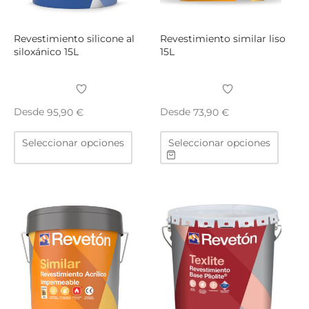
página
págin
de
de
producto
produ
Revestimiento silicone al
Revestimiento similar liso
siloxánico 15L
15L
Desde
Desde
95,90
€
73,90
€
Este
Este
Seleccionar opciones
Seleccionar opciones
producto
produ
tiene
tiene
múltiples
múltip
variantes.
varian
Las
Las
opciones
opcio
se
se
pueden
puede
elegir
elegir
en
en