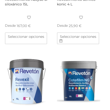
siloxánico 15L
konic 4 L
Desde
Desde
167,00
€
25,90
€
Este
Este
Seleccionar opciones
Seleccionar opciones
producto
produ
tiene
tiene
múltiples
múltip
variantes.
varian
Las
Las
opciones
opcio
se
se
pueden
puede
elegir
elegir
en
en
la
la
página
págin
de
de