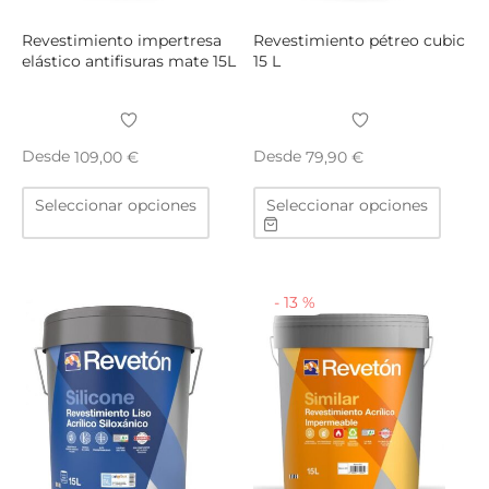
de
de
producto
produ
Revestimiento impertresa
Revestimiento pétreo cubic
elástico antifisuras mate 15L
15 L
Desde
Desde
109,00
€
79,90
€
Este
Este
Seleccionar opciones
Seleccionar opciones
producto
produ
tiene
tiene
múltiples
múltip
variantes.
varian
-
13
%
Las
Las
opciones
opcio
se
se
pueden
puede
elegir
elegir
en
en
la
la