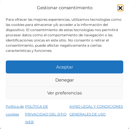
Gestionar consentimiento
SÍGUENOS
Para ofrecer las mejores experiencias, utilizamos tecnologías como
las cookies para almacenar y/o acceder a la información del
dispositivo. El consentimiento de estas tecnologías nos permitirá
procesar datos como el comportamiento de navegación o las
identificaciones únicas en este sitio. No consentir o retirar el
consentimiento, puede afectar negativamente a ciertas
características y funciones.
Aceptar
Denegar
Aviso legal
Condiciones generales de venta
Ver preferencias
Declaración de accesibilidad
Política de cookies
Política de
POLÍTICA DE
AVISO LEGAL Y CONDICIONES
Política de privacidad del sitio web
cookies
PRIVACIDAD DEL SITIO
GENERALES DE USO
↑
5% de descuento en tu primera compra, utiliza el código PRIMERACOMPRA
©2026 Decopintur- todos los derechos
WEB
Descartar