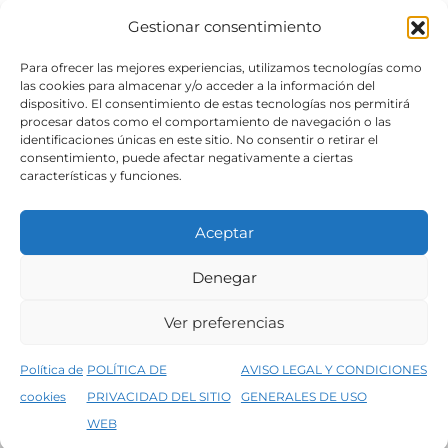
Gestionar consentimiento
SÍGUENOS
Para ofrecer las mejores experiencias, utilizamos tecnologías como
las cookies para almacenar y/o acceder a la información del
dispositivo. El consentimiento de estas tecnologías nos permitirá
procesar datos como el comportamiento de navegación o las
identificaciones únicas en este sitio. No consentir o retirar el
consentimiento, puede afectar negativamente a ciertas
características y funciones.
Aceptar
Denegar
Aviso legal
Condiciones generales de venta
Ver preferencias
Declaración de accesibilidad
Política de cookies
Política de
POLÍTICA DE
AVISO LEGAL Y CONDICIONES
Política de privacidad del sitio web
cookies
PRIVACIDAD DEL SITIO
GENERALES DE USO
↑
5% de descuento en tu primera compra, utiliza el código PRIMERACOMPRA
©2026 Decopintur- todos los derechos
WEB
Descartar