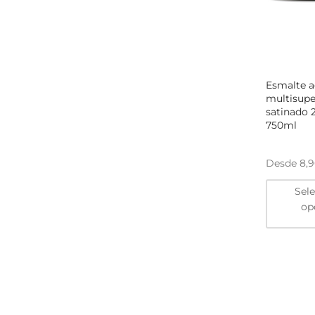
Esmalte ac
multisupe
satinado 
750ml
Desde
8,
Sel
op