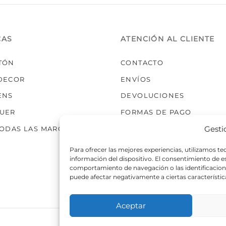
elegir
en
la
CAS
ATENCIÓN AL CLIENTE
página
de
TÓN
CONTACTO
producto
DECOR
ENVÍOS
ENS
DEVOLUCIONES
UER
FORMAS DE PAGO
Gesti
TODAS LAS MARCAS
Para ofrecer las mejores experiencias, utilizamos t
información del dispositivo. El consentimiento de 
comportamiento de navegación o las identificaciones
puede afectar negativamente a ciertas característic
Aceptar