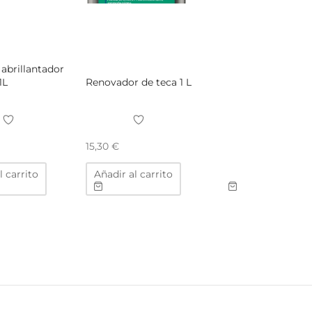
 abrillantador
1L
Renovador de teca 1 L
15,30
€
l carrito
Añadir al carrito