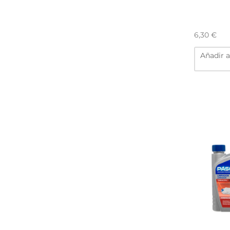
6,30
€
Añadir a