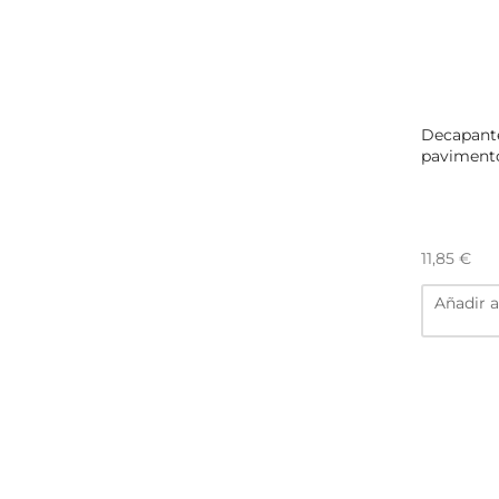
Decapant
pavimento
11,85
€
Añadir a