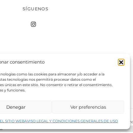
SÍGUENOS
onar consentimiento
ecnologías como las cookies para almacenar y/o acceder a la
estas tecnologías nos permitirá procesar datos como el
 únicas en este sitio. No consentir o retirar el consentimiento,
as y funciones.
Denegar
Ver preferencias
↑
EL SITIO WEB
AVISO LEGAL Y CONDICIONES GENERALES DE USO
rivacidad del sitio web
©2026 Decopintur- todos los derech
ar