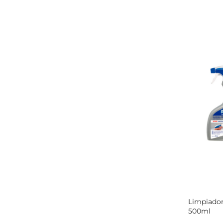
Limpiado
500ml