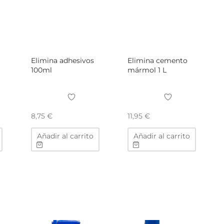
Elimina adhesivos
Elimina cemento
100ml
mármol 1 L
8,75
€
11,95
€
Añadir al carrito
Añadir al carrito