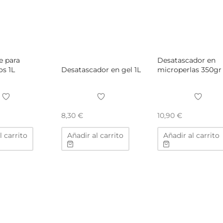
e para
Desatascador en
s 1L
Desatascador en gel 1L
microperlas 350gr
8,30
€
10,90
€
l carrito
Añadir al carrito
Añadir al carrito