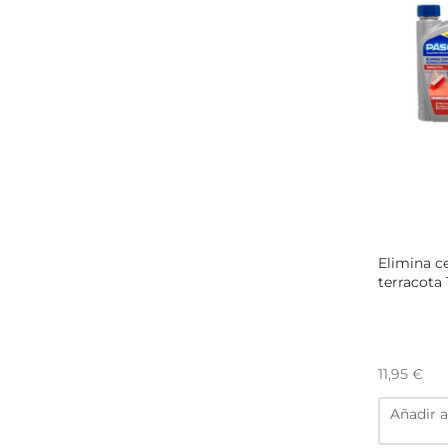
Elimina 
terracota 
11,95
€
Añadir a