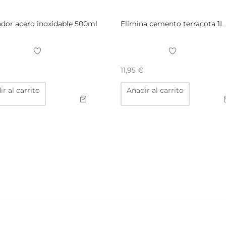
dor acero inoxidable 500ml
Elimina cemento terracota 1L
11,95
€
r al carrito
Añadir al carrito