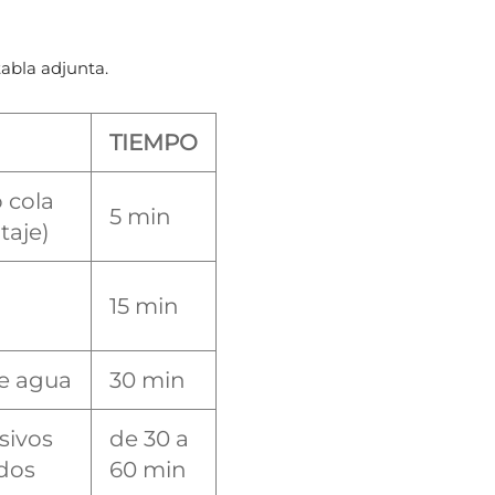
abla adjunta.
TIEMPO
 cola
5 min
taje)
15 min
se agua
30 min
sivos
de 30 a
idos
60 min