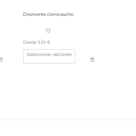
Disolvente clorocaucho
Desde
5,55
€
Este
Seleccionar opciones
producto
tiene
múltiples
variantes.
Las
opciones
se
pueden
elegir
en
la
página
de
producto