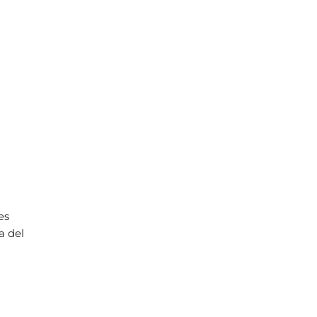
es
a del