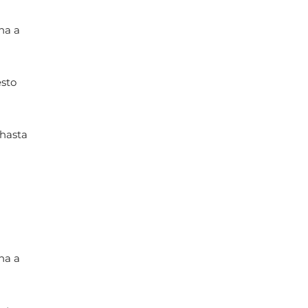
ha a
esto
 hasta
ha a