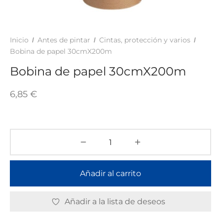
TAR
ICONAS, ADHESIVOS Y COLAS
ECIALIDADES Y SUELOS
AY, TINTES Y MANUALIDADES
Inicio
Antes de pintar
Cintas, protección y varios
/
/
/
Bobina de papel 30cmX200m
Bobina de papel 30cmX200m
6,85
€
Añadir al carrito
Añadir a la lista de deseos