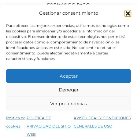
FORMAS DE PAGO
Gestionar consentimiento
SÍGUENOS
Para ofrecer las mejores experiencias, utilizamos tecnologías como
las cookies para almacenar y/o acceder a la información del
dispositivo. El consentimiento de estas tecnologías nos permitirá
procesar datos como el comportamiento de navegación o las
identificaciones únicas en este sitio. No consentir o retirar el
consentimiento, puede afectar negativamente a ciertas
características y funciones.
Aceptar
Denegar
Aviso legal
Condiciones generales de venta
Ver preferencias
Declaración de accesibilidad
Política de cookies
Política de
POLÍTICA DE
AVISO LEGAL Y CONDICIONES
Política de privacidad del sitio web
cookies
PRIVACIDAD DEL SITIO
GENERALES DE USO
↑
5% de descuento en tu primera compra, utiliza el código PRIMERACOMPRA
©2026 Decopintur- todos los derechos
WEB