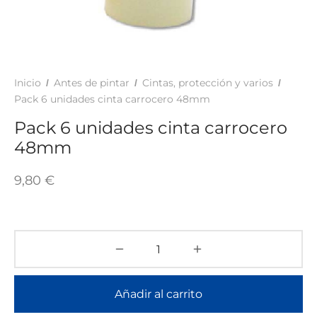
TAR
ICONAS, ADHESIVOS Y COLAS
ECIALIDADES Y SUELOS
AY, TINTES Y MANUALIDADES
Inicio
Antes de pintar
Cintas, protección y varios
/
/
/
Pack 6 unidades cinta carrocero 48mm
Pack 6 unidades cinta carrocero
48mm
9,80
€
Añadir al carrito