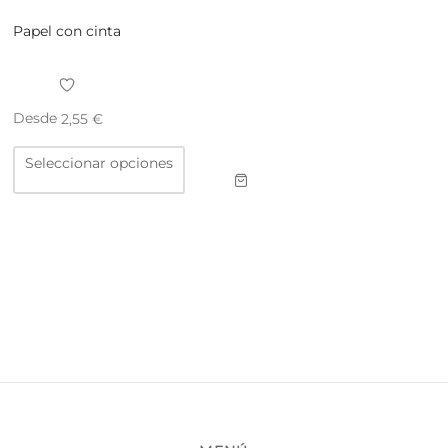
Papel con cinta
Desde
2,55
€
Este
Seleccionar opciones
producto
tiene
múltiples
variantes.
Las
opciones
se
pueden
elegir
en
la
página
de
producto