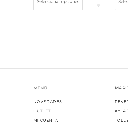
Seleccionar opciones
Sele
producto
tiene
múltiples
variantes.
Las
opciones
se
pueden
elegir
en
la
página
de
producto
MENÚ
MAR
NOVEDADES
REVE
OUTLET
XYLA
MI CUENTA
TOLL