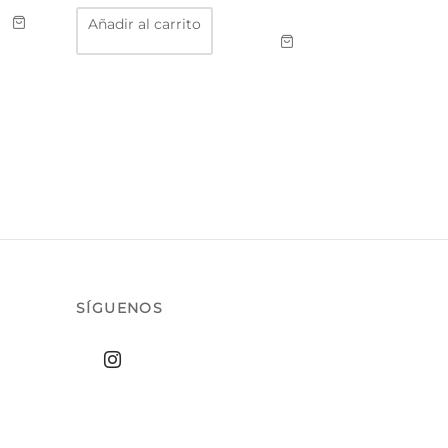
ucto
Añadir al carrito
ples
ntes.
ones
en
r
na
ucto
SÍGUENOS