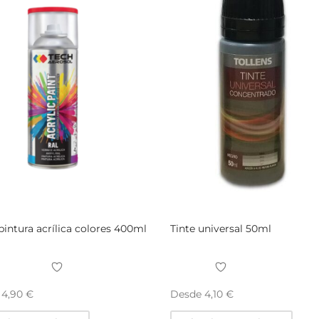
pintura acrílica colores 400ml
Tinte universal 50ml
e
Desde
4,90
€
4,10
€
Este
Este