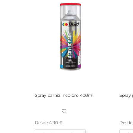
Spray barniz incoloro 400ml
Spray 
Desde
Desd
4,90
€
Este