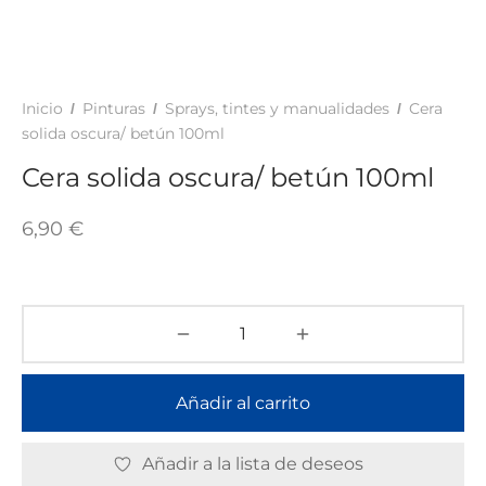
TAR
ICONAS, ADHESIVOS Y COLAS
ECIALIDADES Y SUELOS
AY, TINTES Y MANUALIDADES
Inicio
Pinturas
Sprays, tintes y manualidades
Cera
/
/
/
solida oscura/ betún 100ml
Cera solida oscura/ betún 100ml
6,90
€
Añadir al carrito
Añadir a la lista de deseos