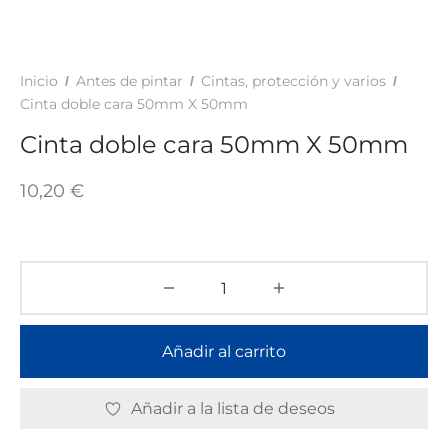
TAR
ICONAS, ADHESIVOS Y COLAS
ECIALIDADES Y SUELOS
AY, TINTES Y MANUALIDADES
Inicio
Antes de pintar
Cintas, protección y varios
/
/
/
Cinta doble cara 50mm X 50mm
Cinta doble cara 50mm X 50mm
10,20
€
Añadir al carrito
Añadir a la lista de deseos