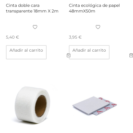
producto
Cinta doble cara
Cinta ecológica de papel
transparente 18mm X 2m
48mmX50m
5,40
€
3,95
€
Añadir al carrito
Añadir al carrito