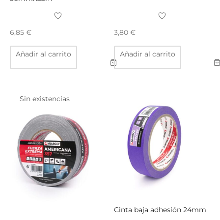
TAR
ICONAS, ADHESIVOS Y COLAS
ECIALIDADES Y SUELOS
6,85
€
3,80
€
AY, TINTES Y MANUALIDADES
Añadir al carrito
Añadir al carrito
Sin existencias
Cinta baja adhesión 24mm