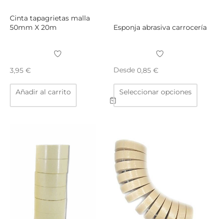
Cinta tapagrietas malla
50mm X 20m
Esponja abrasiva carrocería
Desde
3,95
€
0,85
€
Este
Añadir al carrito
Seleccionar opciones
produ
tiene
múltip
varian
Las
opcio
se
puede
elegir
en
la