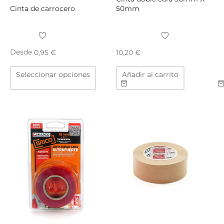
Cinta de carrocero
50mm
Desde
0,95
€
10,20
€
Este
Seleccionar opciones
Añadir al carrito
producto
tiene
múltiples
variantes.
Las
opciones
se
pueden
elegir
en
la
página
de