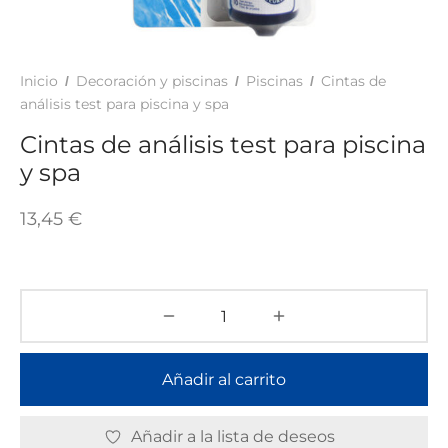
TAR
ICONAS, ADHESIVOS Y COLAS
ECIALIDADES Y SUELOS
AY, TINTES Y MANUALIDADES
Inicio
Decoración y piscinas
Piscinas
Cintas de
/
/
/
análisis test para piscina y spa
Cintas de análisis test para piscina
y spa
13,45
€
Añadir al carrito
Añadir a la lista de deseos