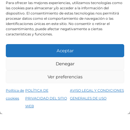
SÍGUENOS
Para ofrecer las mejores experiencias, utilizamos tecnologías como
las cookies para almacenar y/o acceder a la información del
dispositivo. El consentimiento de estas tecnologías nos permitirá
procesar datos como el comportamiento de navegación o las
identificaciones únicas en este sitio. No consentir o retirar el
consentimiento, puede afectar negativamente a ciertas
características y funciones.
Aceptar
Denegar
Aviso legal
Condiciones generales de venta
Ver preferencias
Declaración de accesibilidad
Política de cookies
Política de
POLÍTICA DE
AVISO LEGAL Y CONDICIONES
Política de privacidad del sitio web
cookies
PRIVACIDAD DEL SITIO
GENERALES DE USO
↑
5% de descuento en tu primera compra, utiliza el código PRIMERACOMPRA
©2026 Decopintur- todos los derechos
WEB
Descartar