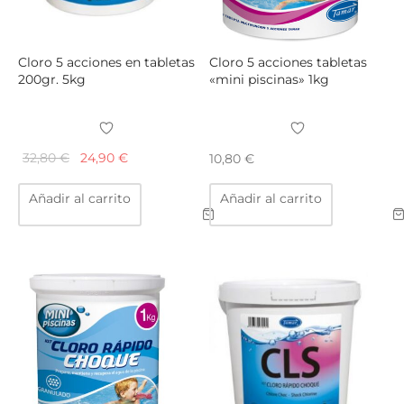
Cloro 5 acciones en tabletas
Cloro 5 acciones tabletas
200gr. 5kg
«mini piscinas» 1kg
El
El
32,80
€
24,90
€
10,80
€
precio
precio
Añadir al carrito
Añadir al carrito
original
actual
era:
es:
32,80 €.
24,90 €.