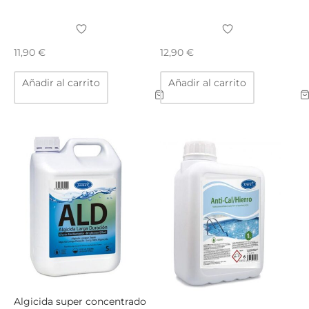
TAR
ICONAS, ADHESIVOS Y COLAS
ECIALIDADES Y SUELOS
11,90
€
12,90
€
AY, TINTES Y MANUALIDADES
Añadir al carrito
Añadir al carrito
Algicida super concentrado