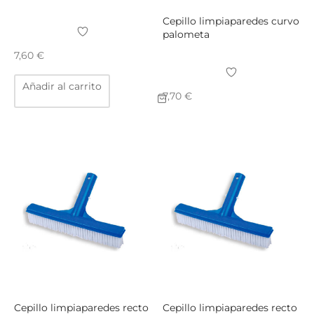
producto
Cepillo limpiaparedes curvo
palometa
7,60
€
Añadir al carrito
7,70
€
Cepillo limpiaparedes recto
Cepillo limpiaparedes recto