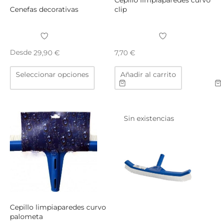
Cenefas decorativas
clip
Desde
29,90
€
7,70
€
Este
Seleccionar opciones
Añadir al carrito
producto
tiene
múltiples
variantes.
Sin existencias
Las
opciones
se
pueden
elegir
en
la
página
Cepillo limpiaparedes curvo
de
palometa