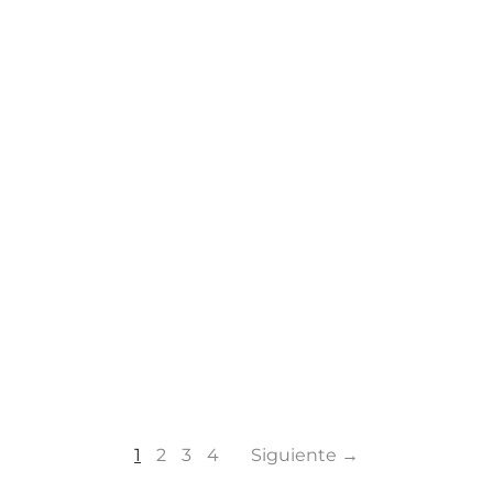
1
2
3
4
Siguiente →