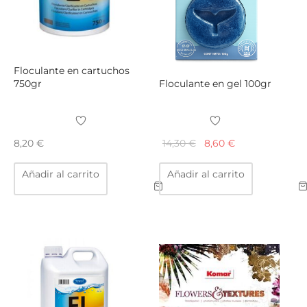
Floculante en cartuchos
750gr
Floculante en gel 100gr
El
El
14,30
€
8,60
€
8,20
€
precio
precio
Añadir al carrito
Añadir al carrito
original
actual
era:
es:
14,30 €.
8,60 €.