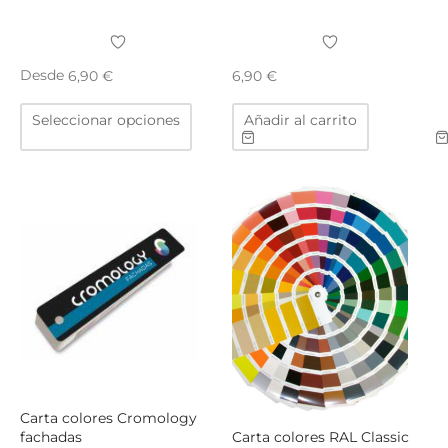
Desde
6,90
€
6,90
€
Este
Seleccionar opciones
Añadir al carrito
producto
tiene
múltiples
variantes.
Las
opciones
se
pueden
elegir
en
la
página
de
Carta colores Cromology
producto
fachadas
Carta colores RAL Classic