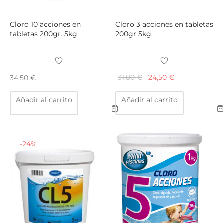
Cloro 10 acciones en
Cloro 3 acciones en tabletas
tabletas 200gr. 5kg
200gr 5kg
El
El
31,80
€
24,50
€
34,50
€
precio
precio
Añadir al carrito
Añadir al carrito
original
actual
era:
es:
31,80 €.
24,50 €.
-
24
%