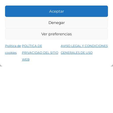
Aceptar
Denegar
MENÚ
Ver preferencias
NOVEDADES
Política de
POLÍTICA DE
AVISO LEGAL Y CONDICIONES
OUTLET
cookies
PRIVACIDAD DEL SITIO
GENERALES DE USO
↑
5% de descuento en tu primera compra, utiliza el código PRIMERACOMPRA
WEB
MI CUENTA
Descartar
MARCAS
REVETÓN
Buscar
XYLADECOR
TOLLENS
BRUGUER